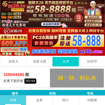
加拿大
加拿大西
台湾
比特币
6
6
6
18
115044195
期
+
+
=
距离下期开奖
00
:
44
大
双
期号
时间
号码
7+2+5=
14
结果
走势
统计
AI预测
115044194
08-06 18:55:00